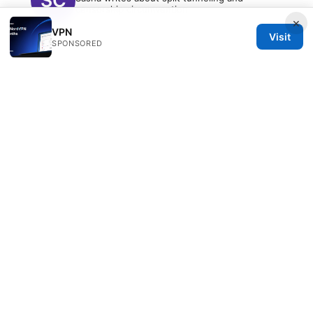
censorship circumvention.
×
VPN
Visit
SPONSORED
© 2026 Freelancefilosoof
Freelancefilosoof Media LLC
200 State Street
Boston, MA, 02110
US
hello@freelancefilosoof.com
+1-303-555-0116
About
Privacy Policy
Terms of Use