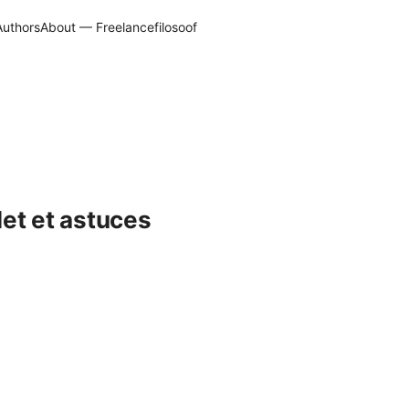
Authors
About — Freelancefilosoof
et et astuces