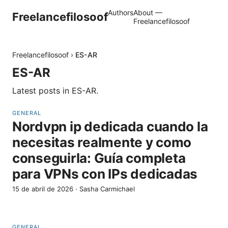
Authors
About —
Freelancefilosoof
Freelancefilosoof
Freelancefilosoof
›
ES-AR
ES-AR
Latest posts in
ES-AR
.
GENERAL
Nordvpn ip dedicada cuando la
necesitas realmente y como
conseguirla: Guía completa
para VPNs con IPs dedicadas
15 de abril de 2026
·
Sasha Carmichael
GENERAL