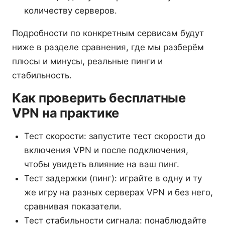
количеству серверов.
Подробности по конкретным сервисам будут
ниже в разделе сравнения, где мы разберём
плюсы и минусы, реальные пинги и
стабильность.
Как проверить бесплатные
VPN на практике
Тест скорости: запустите тест скорости до
включения VPN и после подключения,
чтобы увидеть влияние на ваш пинг.
Тест задержки (пинг): играйте в одну и ту
же игру на разных серверах VPN и без него,
сравнивая показатели.
Тест стабильности сигнала: понаблюдайте