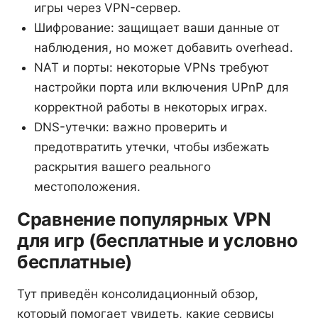
игры через VPN-сервер.
Шифрование: защищает ваши данные от
наблюдения, но может добавить overhead.
NAT и порты: некоторые VPNs требуют
настройки порта или включения UPnP для
корректной работы в некоторых играх.
DNS-утечки: важно проверить и
предотвратить утечки, чтобы избежать
раскрытия вашего реального
местоположения.
Сравнение популярных VPN
для игр (бесплатные и условно
бесплатные)
Тут приведён консолидационный обзор,
который помогает увидеть, какие сервисы