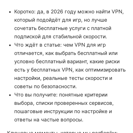
Коротко: да, в 2026 году можно найти VPN,
который подойдёт для игр, но лучше
сочетать бесплатные услуги с платной
подпиской для стабильной скорости.
Что ждёт в статье: чем VPN для игр
отличается, как выбрать бесплатный или
условно бесплатный вариант, какие риски
есть у бесплатных VPN, как оптимизировать
настройки, реальные тесты скорости и
советы по безопасности.
Что вы получите: понятные критерии
выбора, списки проверенных сервисов,
пошаговые инструкции по настройке и
ответы на частые вопросы.