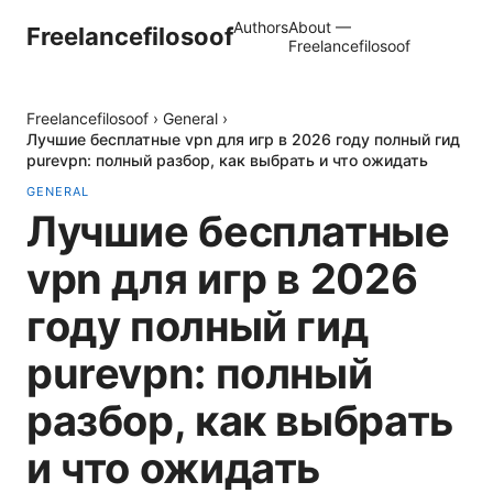
Authors
About —
Freelancefilosoof
Freelancefilosoof
Freelancefilosoof
›
General
›
Лучшие бесплатные vpn для игр в 2026 году полный гид
purevpn: полный разбор, как выбрать и что ожидать
GENERAL
Лучшие бесплатные
vpn для игр в 2026
году полный гид
purevpn: полный
разбор, как выбрать
и что ожидать