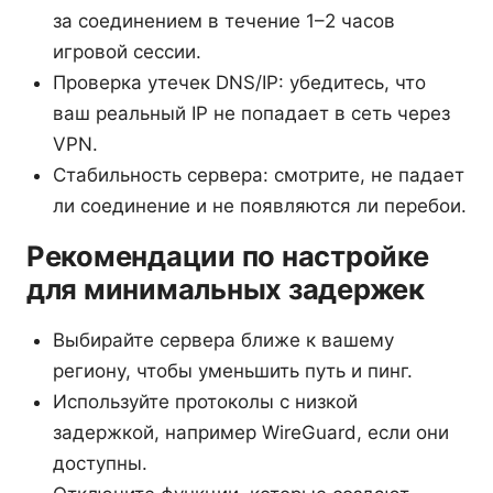
за соединением в течение 1–2 часов
игровой сессии.
Проверка утечек DNS/IP: убедитесь, что
ваш реальный IP не попадает в сеть через
VPN.
Стабильность сервера: смотрите, не падает
ли соединение и не появляются ли перебои.
Рекомендации по настройке
для минимальных задержек
Выбирайте сервера ближе к вашему
региону, чтобы уменьшить путь и пинг.
Используйте протоколы с низкой
задержкой, например WireGuard, если они
доступны.