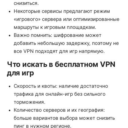
снизиться.
Некоторые сервисы предлагают режим
«игрового» сервера или оптимизированные
маршруты к игровым площадкам.
Важно помнить: шифрование может
добавить небольшую задержку, поэтому не
все VPN подходят для игр напрямую.
Что искать в бесплатном VPN
для игр
Скорость и квоты: наличие достаточно
трафика для онлайн-игр без сильного
торможения.
Количество серверов и их география:
больше вариантов выбора может снизить
пинг в нужном регионе.