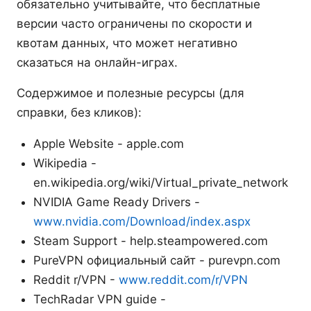
обязательно учитывайте, что бесплатные
версии часто ограничены по скорости и
квотам данных, что может негативно
сказаться на онлайн-играх.
Содержимое и полезные ресурсы (для
справки, без кликов):
Apple Website - apple.com
Wikipedia -
en.wikipedia.org/wiki/Virtual_private_network
NVIDIA Game Ready Drivers -
www.nvidia.com/Download/index.aspx
Steam Support - help.steampowered.com
PureVPN официальный сайт - purevpn.com
Reddit r/VPN -
www.reddit.com/r/VPN
TechRadar VPN guide -