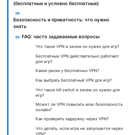
(бесплатные и условно бесплатные)
Безопасность и приватность: что нужно
знать
FAQ: часто задаваемые вопросы
Что такое VPN и зачем он нужен для игр?
Бесплатные VPN действительно работают
для игр?
Какие риски у бесплатных VPN?
Как выбрать бесплатный VPN для игр?
Что такое kill switch и зачем он нужен для
игр?
Может ли VPN повысить мою безопасность
онлайн?
Как проверить задержку через VPN?
Что делать, если игра не запускается через
VPN?