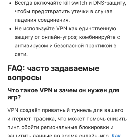
Всегда включайте kill switch и DNS-защиту,
чтобы предотвратить утечки в случае
падения соединения.
Не используйте VPN как единственную
защиту от онлайн-угроз; комбинируйте с
антивирусом и безопасной практикой в
сети.
FAQ: часто задаваемые
вопросы
Что такое VPN и зачем он нужен для
игр?
VPN создаёт приватный туннель для вашего
интернет-трафика, что может помочь снизить
пинг, обойти региональные блокировки и
защитить данные во время онлайн-игр.
Как