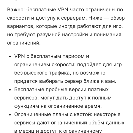
Важно: бесплатные VPN часто ограничены по
скорости и доступу к серверам. Ниже — обзор
вариантов, которые иногда работают для игр,
но требуют разумной настройки и понимания
ограничений.
VPN с бесплатным тарифом и
ограничением скорости: подойдет для игр
без высокого трафика, но возможно
придется выбирать сервер ближе к вам.
Бесплатные пробные версии платных
сервисов: могут дать доступ к полным
функциям на ограниченное время.
Ограниченные планы с квотой: некоторые
сервисы дают ограниченный объём данных
в месяц и доступ к ограниченному