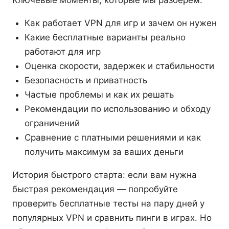
Ключевые моменты, которые мы разберём:
Как работает VPN для игр и зачем он нужен
Какие бесплатные варианты реально
работают для игр
Оценка скорости, задержек и стабильности
Безопасность и приватность
Частые проблемы и как их решать
Рекомендации по использованию и обходу
ограничений
Сравнение с платными решениями и как
получить максимум за ваших деньги
История быстрого старта: если вам нужна
быстрая рекомендация — попробуйте
проверить бесплатные тесты на пару дней у
популярных VPN и сравнить пинги в играх. Но