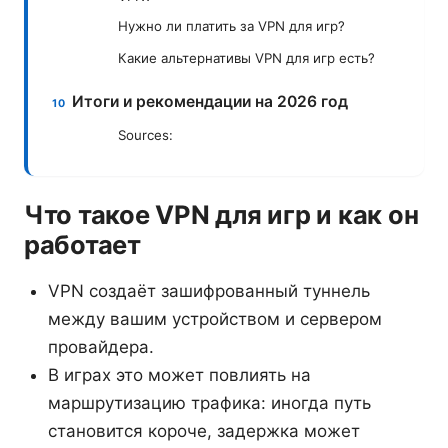
Нужно ли платить за VPN для игр?
Какие альтернативы VPN для игр есть?
Итоги и рекомендации на 2026 год
Sources:
Что такое VPN для игр и как он
работает
VPN создаёт зашифрованный туннель
между вашим устройством и сервером
провайдера.
В играх это может повлиять на
маршрутизацию трафика: иногда путь
становится короче, задержка может