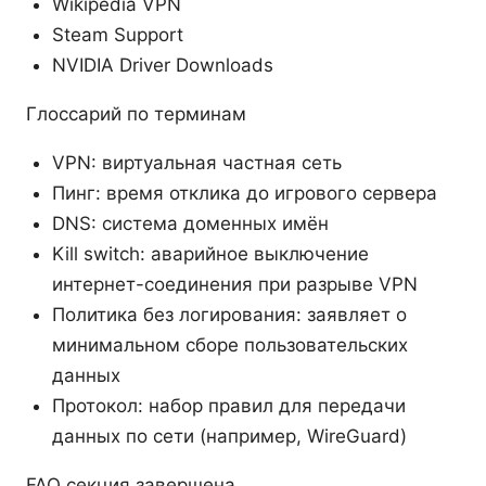
Wikipedia VPN
Steam Support
NVIDIA Driver Downloads
Глоссарий по терминам
VPN: виртуальная частная сеть
Пинг: время отклика до игрового сервера
DNS: система доменных имён
Kill switch: аварийное выключение
интернет-соединения при разрыве VPN
Политика без логирования: заявляет о
минимальном сборе пользовательских
данных
Протокол: набор правил для передачи
данных по сети (например, WireGuard)
FAQ секция завершена.